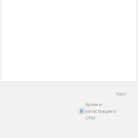
Next
брони и
регистрации в
СРМ