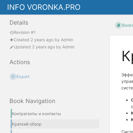
INFO VORONKA.PRO
Details
Book
Revision #1
Created
2 years ago
by
Admin
Updated
2 years ago
by
Admin
К
Actions
Эффе
Export
управ
систе
Book Navigation
Контрагенты и контакты
Краткий обзор
Систе