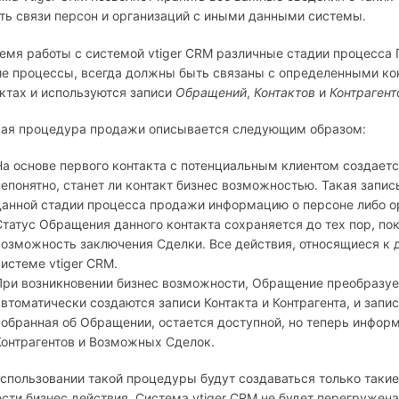
ть связи персон и организаций с иными данными системы.
емя работы с системой vtiger CRM различные стадии процесса
е процессы, всегда должны быть связаны с определенными ко
ктах и используются записи
Обращений
,
Контактов
и
Контрагент
вая процедура продажи описывается следующим образом:
На основе первого контакта с потенциальным клиентом создает
непонятно, станет ли контакт бизнес возможностью. Такая зап
данной стадии процесса продажи информацию о персоне либо о
Статус Обращения данного контакта сохраняется до тех пор, пок
возможность заключения Сделки. Все действия, относящиеся к
системе vtiger CRM.
При возникновении бизнес возможности, Обращение преобразу
автоматически создаются записи Контакта и Контрагента, и зап
собранная об Обращении, остается доступной, но теперь информ
Контрагентов и Возможных Сделок.
спользовании такой процедуры будут создаваться только такие
сти бизнес действия. Система vtiger CRM не будет перегруже