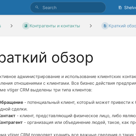
Shelv
s
Контрагенты и контакты
Краткий обз
раткий обзор
ктивное администрирование и использование клиентских конт
ления отношениями с клиентами. Все бизнес действия предприят
ме vtiger CRM выделены три типа клиентов:
Обращение
- потенциальный клиент, который может привести к 
одной сделки.
Контакт
- клиент, представляющий физическое лицо, либо явля
Контрагент
- организация или объединение людей, такое, как пре
ма vtiger CRM позволяет хранить все важные сведения о таких