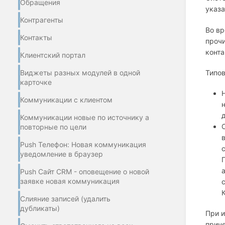
Обращения
указа
Контрагенты
Во вр
Контакты
прочи
конта
Клиентский портал
Типо
Виджеты разных модулей в одной
карточке
Коммуникации с клиентом
Коммуникации новые по источнику а
повторные по цели
Push Телефон: Новая коммуникация
уведомление в браузер
Push Сайт CRM - оповещение о новой
заявке новая коммуникация
Слияние записей (удалить
дубликаты)
При и
прине